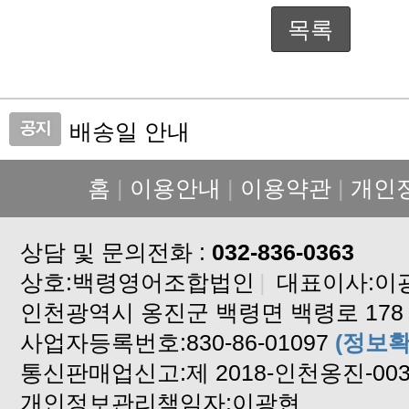
목록
배송일 안내
가격 인상 안내
홈
|
이용안내
|
이용약관
|
개인
설연휴 배송중단 안내입니다
배송지연안내
상담 및 문의전화 :
배송지연안내입니다
032-836-0363
상호:백령영어조합법인
고구마 배송안내
|
대표이사:이
인천광역시 옹진군 백령면 백령로 178
백령도 알이꽉찬 꽃게 판매합니다
사업자등록번호:830-86-01097
2024년도 자연산 햇 돌미역
(정보확
통신판매업신고:제 2018-인천옹진-00
설 연휴 배송중단합니다
개인정보관리책임자:이광현
기상악화 배송중단